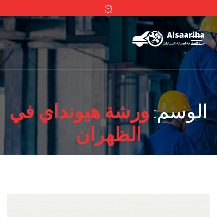
الوسم:
ورشة هيونداي في
الظهران