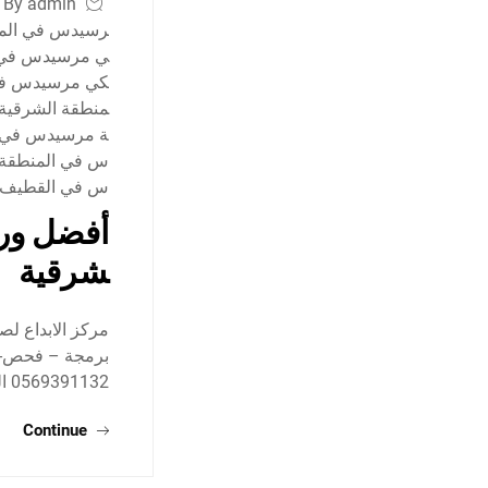
By admin
رسيدس في المن
ي مرسيدس في 
كي مرسيدس في
منطقة الشرقية
ة مرسيدس في ا
س في المنطقة 
س في القطيف
أفضل ورش
شرقية
مركز الابداع لص
برمجة – فحص- ت
0569391132 العنوان : صناعية ركاز…
Continue