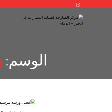
الوسم:
و