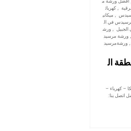
أفضل ورشة م
رقية
,
كهربائ
سيدس
,
ميكاني
رسيدس في ال
لجبيل
,
ورش
,
ورشة مرسيد
,
ورشةمرسيد
قة ال
ا – كهرباء –
 اتصل بنا: