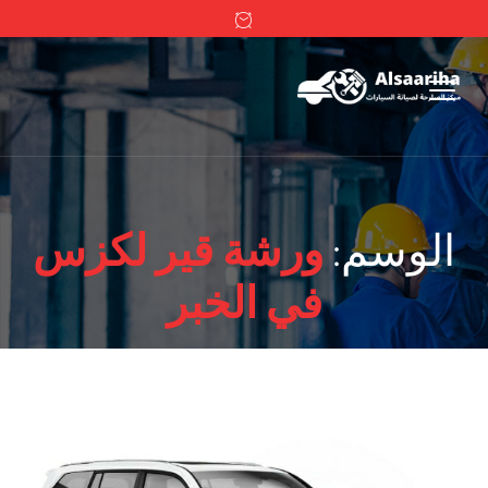
الوسم:
ورشة قير لكزس
في الخبر