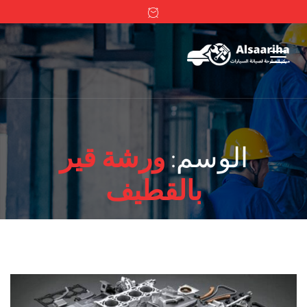
الوسم:
ورشة قير
بالقطيف