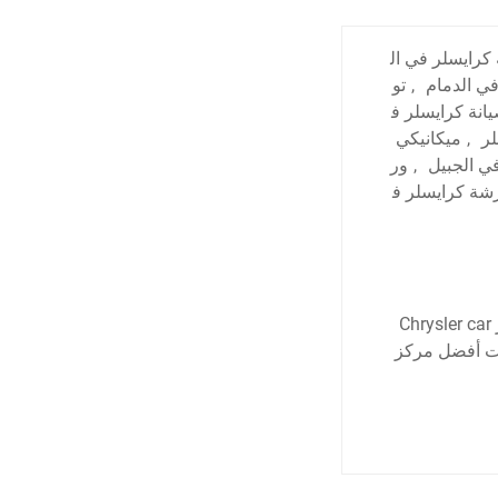
رايسلر في ال
ي الدمام
,
تو
انة كرايسلر ف
لر
,
ميكانيكي
ي الجبيل
,
ور
شة كرايسلر ف
أفضل ورشة كرايسلر في الدمام – الخبر – المنطقة الشرقية ورشة كرايسلر في الخبر Chrysler car
اع لصيانة السيارات أفضل مركز