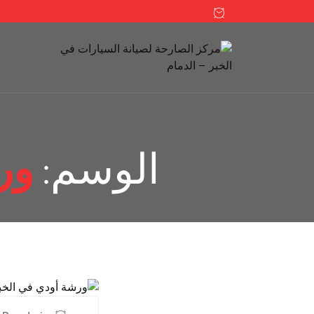
الوسم:
ور