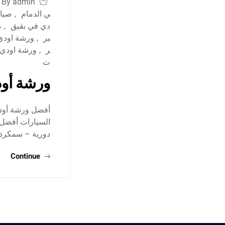
By admin
ي الدمام
,
صيان
دي في بقيق
,
م
بر
,
ورشة اودي 
ر
,
ورشة اودي 
ت
ورشة أود
أفضل ورشة أودي
السيارات أفضل 
دورية – سمكر
Continue