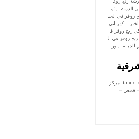
شة رنج روف
ي الدمام
,
تو
ج روفر في الجب
لخبر
,
كهربائي
كي رنج روفر ف
رنج روفر في ال
 الدمام
,
ور
شرقية
أفضل ورشة رنج روفر في الدمام – الخبر – المنطقة الشرقية Range Rover repair workshop مركز
ء – فحص –