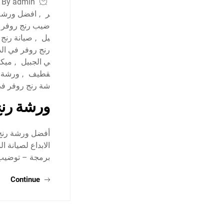
By admin
ر
,
افضل ورشة 
ضيب رنج روفر ف
يل
,
صيانة رنج 
رنج روفر في ال
ي الجبيل
,
ميكا
قطيف
,
ورشة ر
شة رنج روفر ف
ورشة رنج
الابداع لصيانة 
برمجة – توضيب
Continue