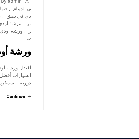
By admin
ي الدمام
,
صيان
دي في بقيق
,
م
بر
,
ورشة اودي 
ر
,
ورشة اودي 
ت
ورشة أود
أفضل ورشة أودي
السيارات أفضل 
دورية – سمكر
Continue