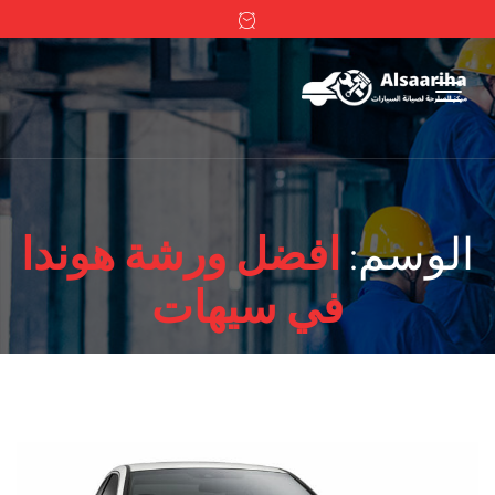
الوسم:
افضل ورشة هوندا
في سيهات