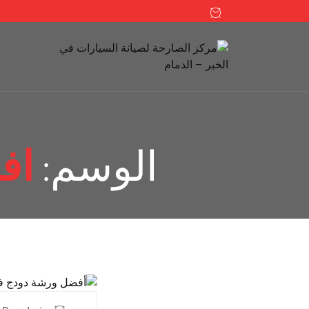
الوسم:
اف