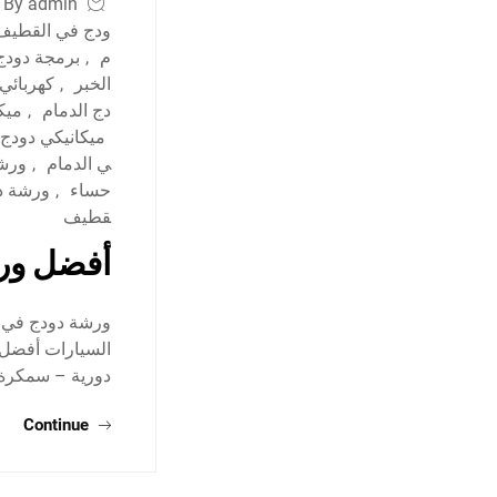
By admin
ودج في القطيف
م
,
برمجة دودج
الخبر
,
كهربائي
دج الدمام
,
ميك
ميكانيكي دودج
ي الدمام
,
ورشة
حساء
,
ورشة د
قطيف
أفضل ورش
ورشة دودج في ا
السيارات أفضل 
دورية – سمكر
Continue