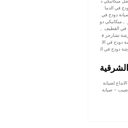
ل ميكانيكي د
ج في الدما
يانة دودج في
,
ميكانيكي دو
 في القطيف
,
شة تشارجر ف
 دودج في الا
ة دودج في ال
الشرقية
ابداع لصيانة
وضيب – صيانة