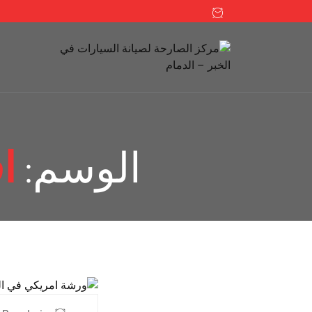
الوسم:
ا