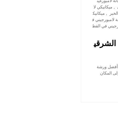
نة لامبورغين
,
ميكانيكي لا
لخبر
,
ميكانيك
 لامبورجيني ف
جيني في القط
 الشرقي
 أفضل ورشة
لى المكان