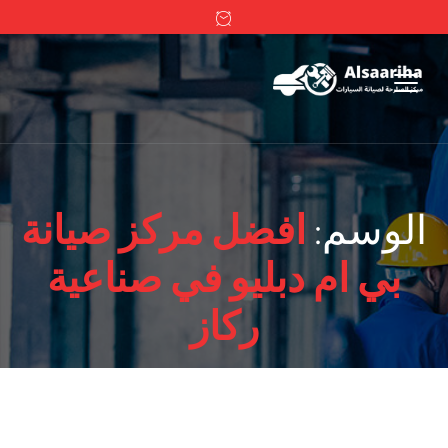
الوسم:
افضل مركز صيانة
بي ام دبليو في صناعية
ركاز