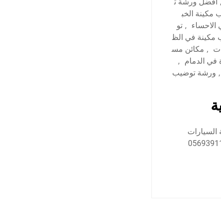
افضل ورشة ت
مكينة الخب
الاحساء
,
تو
مكينة في الظ
ت
,
مكائن مس
 في الدمام
,
,
ورشة توضيب
ة
 السيارات
ارات في المنطقة الشرقية نحن خيارك الأفضل اتصل بنا: 0569391132