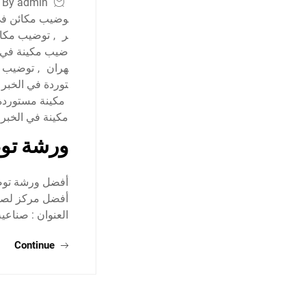
By admin
وضيب مكائن في
ر
,
توضيب مكائ
ضيب مكينة في ا
هران
,
توضيب م
توردة في الخبر
مكينة مستوردة
مكينة في الخبر
ورشة توض
أفضل ورشة توضي
العنوان : صناعي
Continue