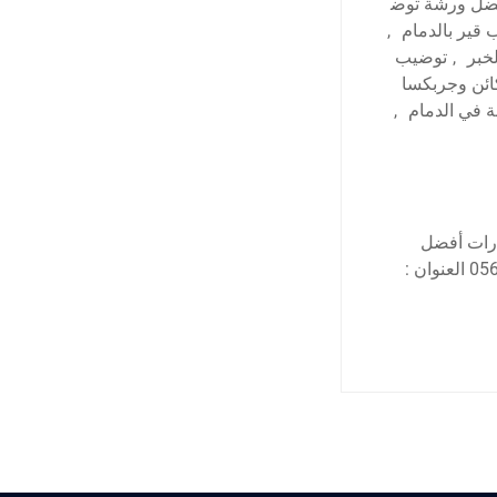
ضل ورشة توض
قير بالدمام
,
خبر
,
توضيب
ئن وجربكسا
 في الدمام
,
ارات أفضل
مركز لصيانة السيارات في المنطقة الشرقية نحن خيارك الأفضل اتصل بنا: 0569391132 العنوان :