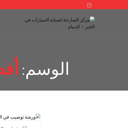
الوسم:
أفض