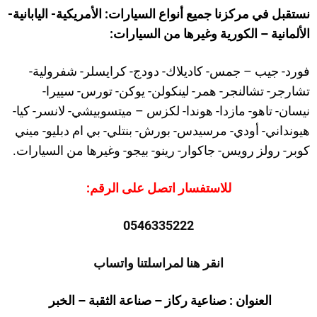
نستقبل في مركزنا جميع أنواع السيارات: الأمريكية- اليابانية-
الألمانية – الكورية وغيرها من السيارات
:
فورد- جيب – جمس- كاديلاك- دودج- كرايسلر- شفرولية-
تشارجر- تشالنجر- همر- لينكولن- يوكن- تورس- سييرا-
نيسان- تاهو- مازدا- هوندا- لكزس – ميتسوبيشي- لانسر- كيا-
هيونداني- أودي- مرسيدس- بورش- بنتلي- بي ام دبليو- ميني
كوبر- رولز رويس- جاكوار- رينو- بيجو- وغيرها من السيارات.
للاستفسار اتصل على الرقم:
0546335222
انقر هنا لمراسلتنا واتساب
العنوان : صناعية ركاز – صناعة الثقبة – الخبر