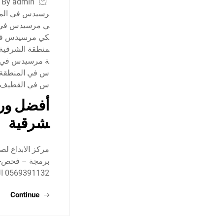
By admin
رسيدس في المن
ي مرسيدس في 
كي مرسيدس في
منطقة الشرقية
ة مرسيدس في ا
س في المنطقة 
س في القطيف
أفضل ورش
شرقية
مركز الابداع لص
برمجة – فحص- ت
0569391132 العنوان : صناعية ركاز…
Continue