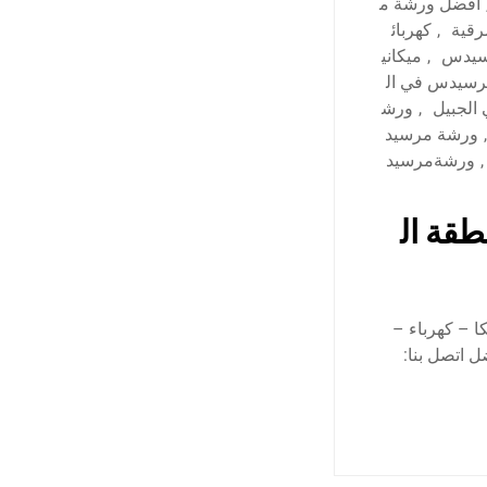
أفضل ورشة م
رقية
,
كهربائ
سيدس
,
ميكاني
رسيدس في ال
لجبيل
,
ورش
,
ورشة مرسيد
,
ورشةمرسيد
قة ال
ا – كهرباء –
 اتصل بنا: