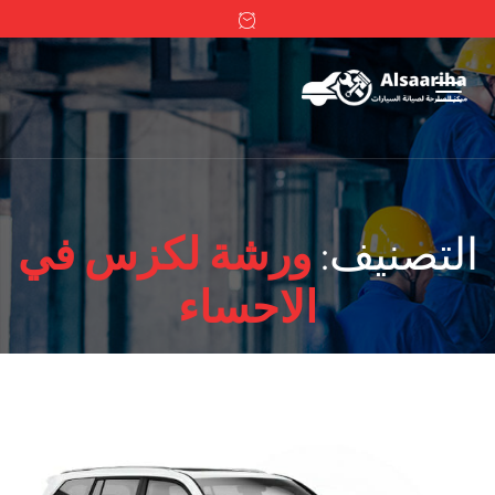
التصنيف:
ورشة لكزس في
الاحساء