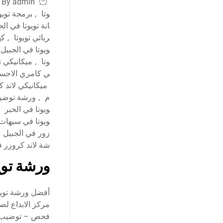
By admin
وتا
,
برمجة تويو
انة تويوتا في ال
ربائي تويوتا
,
كه
ويوتا في الجبيل
وتا
,
ميكانيكي ت
ي كامري الاحسا
ميكانيكي لاند 
م
,
ورشة توضيب
ويوتا في الخبر
ويوتا في سيهات
زور في الجبيل
شة لاند كروزر ف
ورشة تويو
مركز الابداع لص
فحص – توضيب –