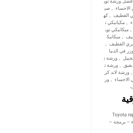
فضل ورشة توي
 الاحساء
,
صي
في القطيف
,
كه
ء
,
مكيانيكي ت
,
ميكانيكي توي
طيف
,
ميكانيك
مري القطيف
,
وزر في الدما
جبيل
,
ورشة ت
بقيق
,
ورشة ت
,
ورشة لاند كر
 الاحساء
,
ور
ف
قية
منطقة الشرقية Toyota repair workshop
اء – برمجة –