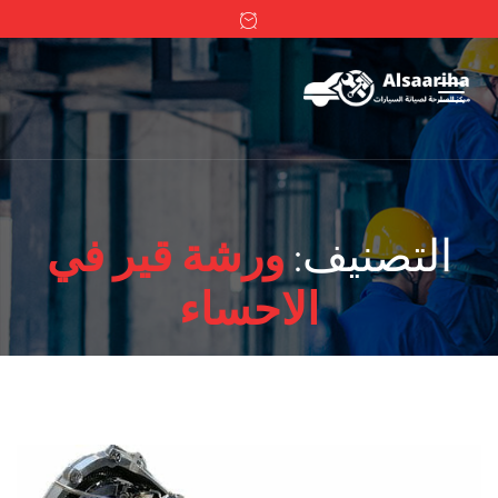
التصنيف:
ورشة قير في
الاحساء