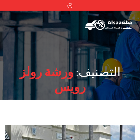
التصنيف:
ورشة رولز
رويس