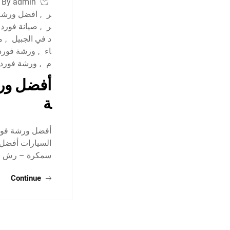
By admin
ر
,
افضل ورشة 
ر
,
صيانة فورد 
د في الجبيل
,
م
اء
,
ورشة فورد 
م
,
ورشة فورد
أفضل ورش
ة
أفضل ورشة فورد 
السيارات أفضل 
سمكرة – رش بو
Continue