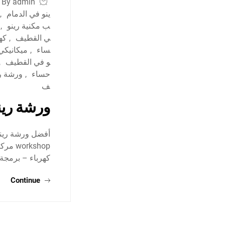
By admin
ينو في الدمام
,
ب مكنية رينو
,
ي القطيف
,
كه
ساء
,
ميكانيكي 
و في القطيف
,
حساء
,
ورشة ري
ف
ورشة رين
rkshop
كهرباء – برمج
Continue