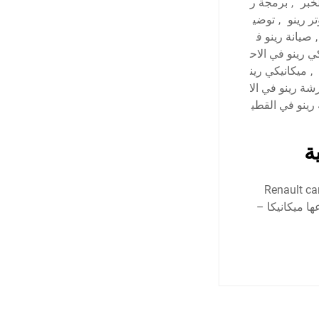
خبر
,
برمجة ر
ر رينو
,
توضي
,
صيانة رينو ف
ي رينو في الاح
,
ميكانيكي رين
شة رينو في الا
رينو في القطي
ة
رشة رينو في الخبر، والمنطقة الشرقية Renault car repair
عها ميكانيكا –