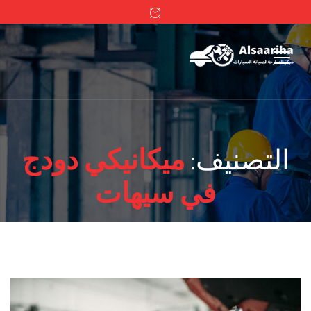
التصنيف:
ميكانيكي دودج
في سيهات