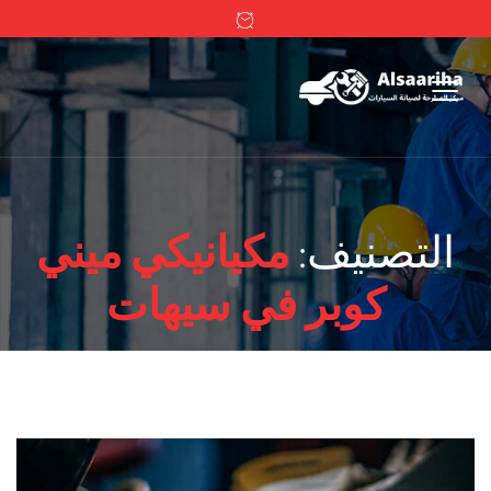
التصنيف:
مكيانيكي ميني
كوبر في سيهات