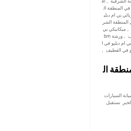
ة الشرقية
,
اف
يانة bmw في المنطقة ال
ائي بي ام دبلي
ي المنطقة الشر
,
ميكانيكي بي
ف
,
ورشة bm
 ام دبليو في ا
و في القطيف
,
نطقة ال
يانة السيارات
الثقبة – الخبر نستقبل