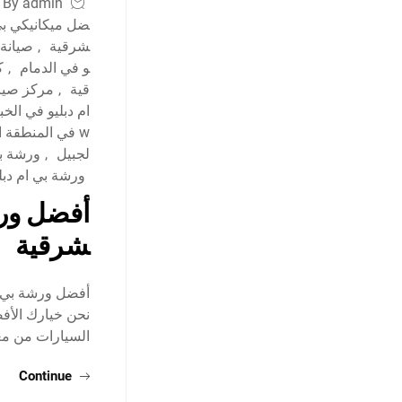
By admin
ضل ميكانيكي بي 
شرقية
,
صيانة 
و في الدمام
,
ك
قية
,
مركز صيان
ام دبليو في الخب
w في المنطقة الشرقية
لجبيل
,
ورشة بي
ورشة بي ام دب
أفضل ورشة
شرقية
أفضل ورشة بي ام
السيارات من مع
Continue