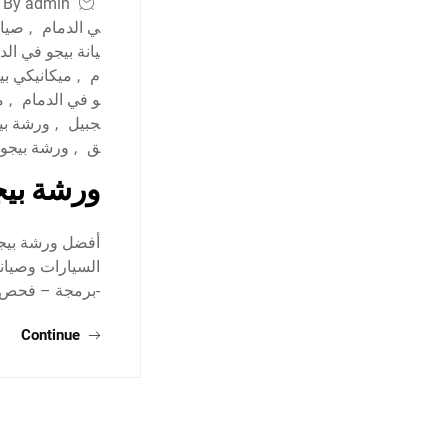
By admin
ي الدمام
,
صيان
يانة بيجو في الد
م
,
ميكانيكي بي
و في الدمام
,
م
جبيل
,
ورشة بي
ق
,
ورشة بيجو
ورشة بيج
أفضل ورشة بيجو
السيارات وصيانة
-برمجة – فحص-
Continue