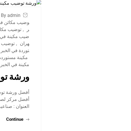
By admin
وضيب مكائن في
ر
,
توضيب مكائ
ضيب مكينة في ا
هران
,
توضيب م
توردة في الخبر
مكينة مستوردة
مكينة في الخبر
ورشة توض
أفضل ورشة توضي
العنوان : صناعي
Continue