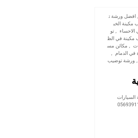
افضل ورشة ت
مكينة الخب
الاحساء
,
تو
مكينة في الظ
ت
,
مكائن مس
 في الدمام
,
,
ورشة توضيب
ة
 السيارات
ارات في المنطقة الشرقية نحن خيارك الأفضل اتصل بنا: 0569391132