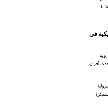
Lin
كية في
وية
أحدث أفران
ولية –
سمكرة