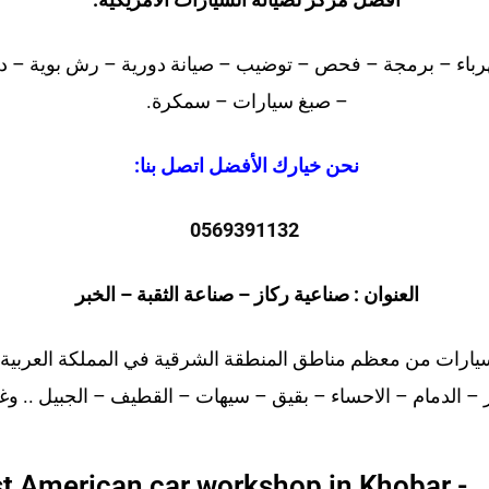
كهرباء – برمجة – فحص – توضيب – صيانة دورية – رش بوية – د
– صبغ سيارات – سمكرة.
نحن خيارك الأفضل اتصل بنا:
0569391132
العنوان : صناعية ركاز – صناعة الثقبة – الخبر
يارات من معظم مناطق المنطقة الشرقية في المملكة العربية 
 – الدمام – الاحساء – بقيق – سيهات – القطيف – الجبيل .. وغ
t American car workshop in Khobar -