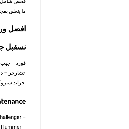
فحص شامل – ت
ما يتعلق بمجا
افضل ورش
نسقبل جمي
تشارجر – دور
جراند شيرو
ntenance
hallenger –
 – Hummer –