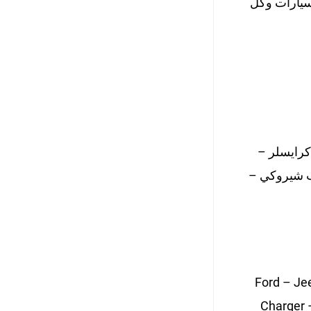
لسيارات وكل
 ام سي (GMC) – رانجلر – كرايسلر –
يب شيروكي –
Ford – Je
Charger 