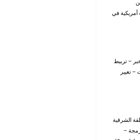
ن
 أمريكية في
خبر
– تربيط
ت –
تغيير
طقة الشرقية
رمجة –