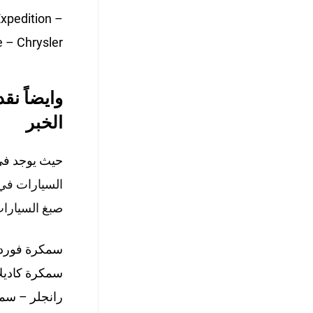
xpedition –
 Chrysler –
وايضاً ن
الخبر
حيث يوجد ف
السيارات في 
صبغ السيارات
سمكرة فورد
سمكرة كاديل
رانجلر – سمك