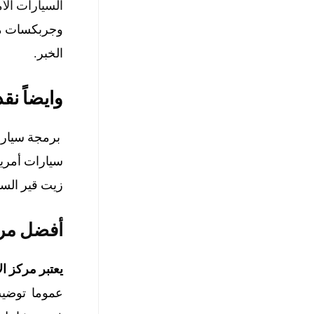
السيارات الأ
وجربكسات م
الخبر
.
وايضاً ن
برمجة سيارا
سيارات أمري
زيت قير السي
أفضل مركز
يعتبر مركز ال
عموما توضيب