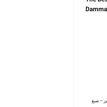
Dammam
ر
–
صبغ