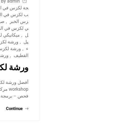
By admin
جة لكزس في ال
ب لكزس في الد
زس الخبر
,
صيا
ي لكزس في الخ
ل
,
ميكانيكي ل
يل
,
ورشة لكز
ء
,
ورشة لكزس 
القطيف
,
ورشة
ورشة لكز
kshop
فحص – برمجة –
Continue