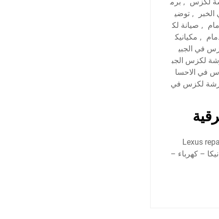
ة لكزس
,
برم
الخبر
,
توضي
ام
,
صيانة لك
مام
,
مكيانيك
زس في الجبي
شة لكزس الجب
 في الاحسا
شة لكزس في
رقية
كزس في الدمام – افضل ورشة لكزس في الخبر، والمنطقة الشرقية Lexus repair
نيكا – كهرباء –