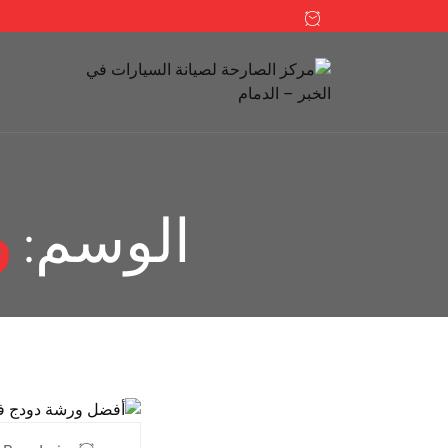
الوسم:
و