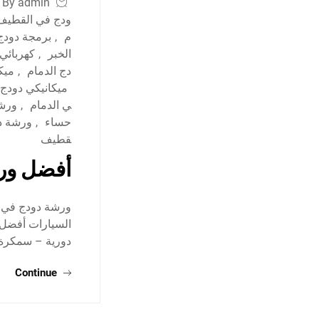
By admin
ودج في القطيف
م
,
برمجة دودج
الخبر
,
كهربائي
دج الدمام
,
ميك
ميكانيكي دودج
ي الدمام
,
ورشة
حساء
,
ورشة د
قطيف
أفضل ورش
ورشة دودج في ا
السيارات أفضل 
دورية – سمكر
Continue