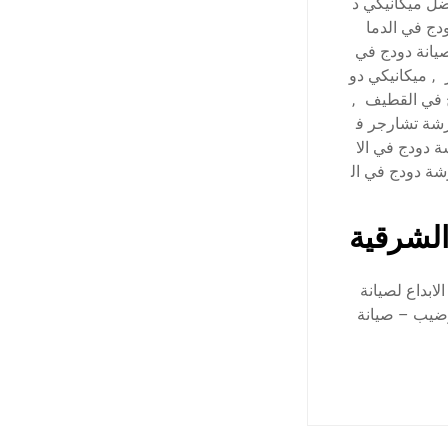
ل ميكانيكي د
ج في الدما
يانة دودج في
,
ميكانيكي دو
 في القطيف
,
شة تشارجر ف
 دودج في الا
ة دودج في ال
الشرقية
ابداع لصيانة
وضيب – صيانة