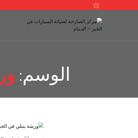
الوسم:
ور