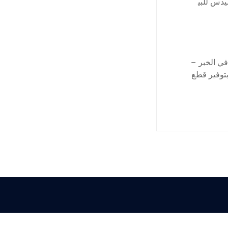
دس للبي
في الخبر –
بتوفير قطع