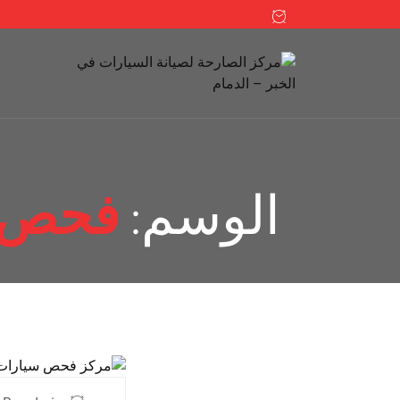
الوسم:
فحص ا