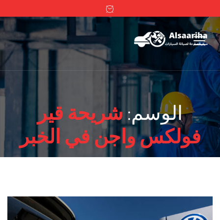
الوسم:
شريحة قير
فولكس واجن في الخبر