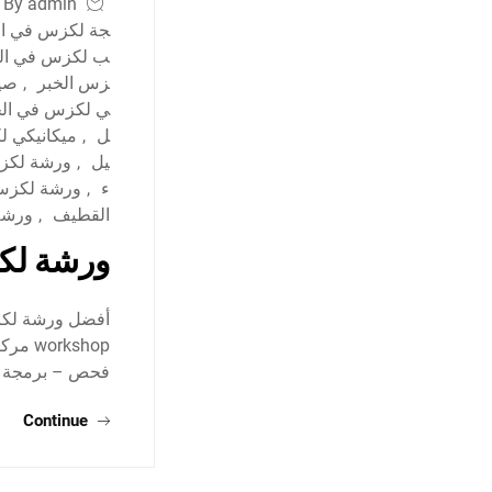
By admin
جة لكزس في ال
ب لكزس في الد
زس الخبر
,
صيا
ي لكزس في الخ
ل
,
ميكانيكي ل
يل
,
ورشة لكز
ء
,
ورشة لكزس 
القطيف
,
ورشة
ورشة لكز
kshop
فحص – برمجة –
Continue