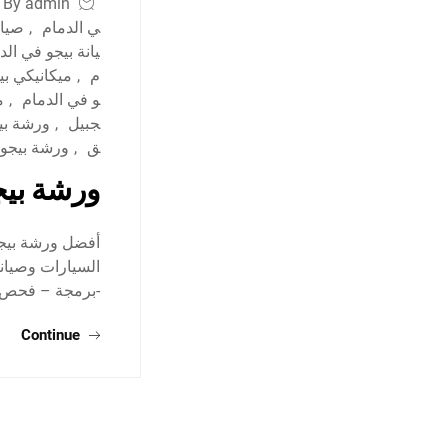
By admin
ي الدمام
,
صيان
يانة بيجو في الد
م
,
ميكانيكي بي
و في الدمام
,
م
جبيل
,
ورشة بي
ق
,
ورشة بيجو
ورشة بيج
أفضل ورشة بيجو
السيارات وصيانة
-برمجة – فحص-
Continue