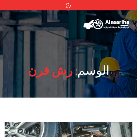
الوسم:
رش فرن