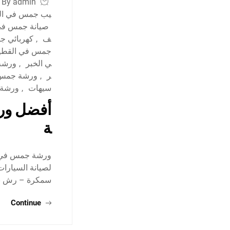
By admin
يب جمس في ال
صيانة جمس في 
ف
,
كهربائي ج
جمس في القط
ي الخبر
,
ورشة
ر
,
ورشة جمس 
سيهات
,
ورشةج
أفضل ورش
ة
ورشة جمس في ال
لصيانة السيارا
سمكرة – رش بو
Continue