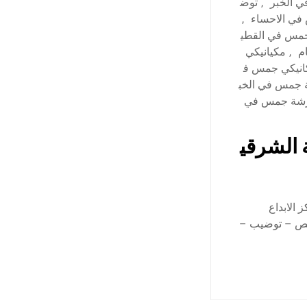
 الخبر
,
توض
في الاحساء
,
جمس في القطي
م
,
مكيانيكي
انيكي جمس ف
جمس في الخب
شة جمس في
 الشرقي
الابداع
فحص – توضيب –