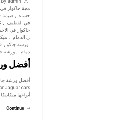
By admin
مجة جاكوار في 
حساء
,
صيانة ج
في القطيف
,
ك
جاكوار في الاح
ي الدمام
,
ميكا
ورشة جاكوار ف
دمام
,
ورشة جا
أفضل ورش
أنواعها ميكانيك
Continue