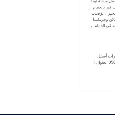
ضل ورشة توض
قير بالدمام
,
خبر
,
توضيب
ئن وجربكسا
 في الدمام
,
ارات أفضل
مركز لصيانة السيارات في المنطقة الشرقية نحن خيارك الأفضل اتصل بنا: 0569391132 العنوان :