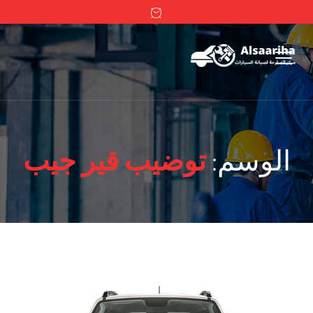
الوسم:
توضيب قير جيب