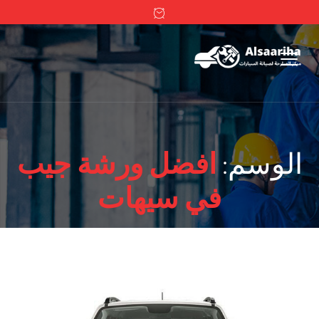
الوسم:
افضل ورشة جيب
في سيهات