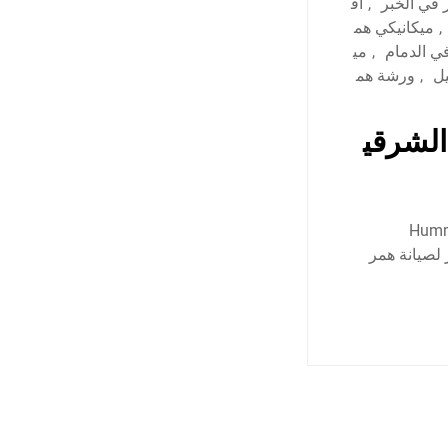
في الخبر
,
اف
,
ميكانيكي هم
ي الدمام
,
مي
ل
,
ورشة هم
الشرقي
Hummer car re
فضل مركز لصيانة همر