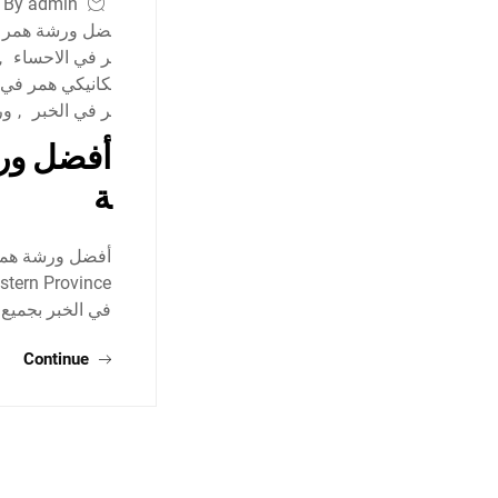
By admin
ضل ورشة همر ف
ر في الاحساء
,
كانيكي همر في
ر في الخبر
,
ور
أفضل ورش
ة
في الخبر بجميع 
Continue