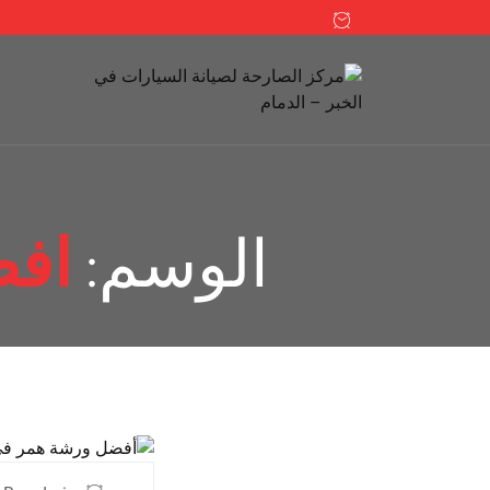
الوسم:
افض