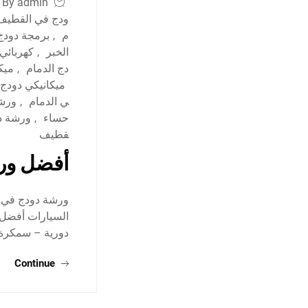
By admin
ودج في القطيف
م
,
برمجة دودج
الخبر
,
كهربائي
دج الدمام
,
ميك
ميكانيكي دودج
ي الدمام
,
ورشة
حساء
,
ورشة د
قطيف
أفضل ورش
ورشة دودج في ا
السيارات أفضل 
دورية – سمكر
Continue