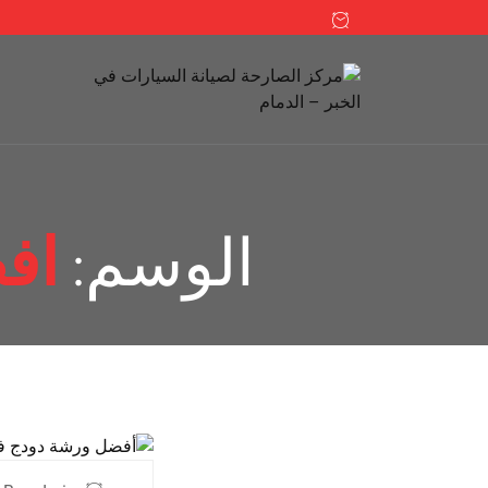
الوسم:
اف