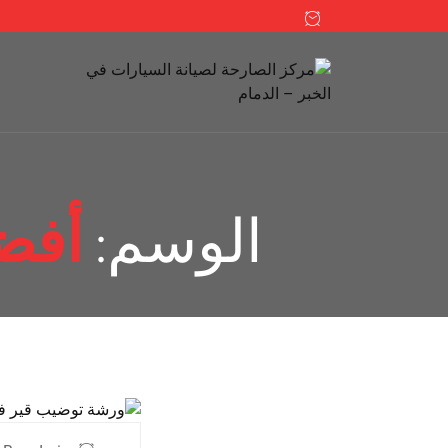
الوسم:
أفض