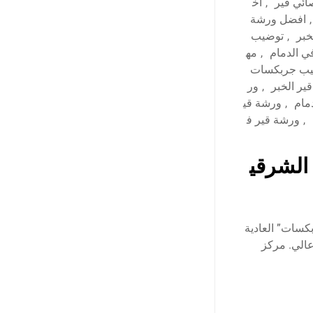
ائي قير
,
اخ
,
افضل ورشة
خبر
,
توضيب
ي الدمام
,
مه
يب جربكسات
ر الخبر
,
ور
مام
,
ورشة قي
,
ورشة قير ف
الشرقي
كسات” العادية
عالي. مركز