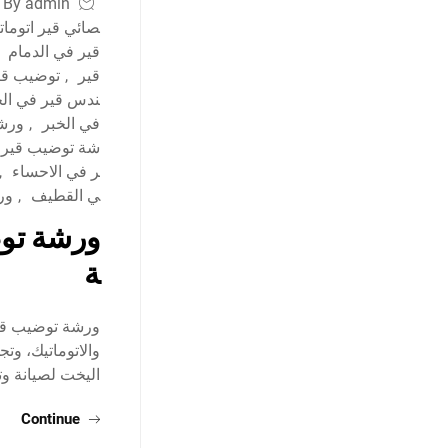
By admin
صائي قير اتومات
قير في الدمام
قير
,
توضيب قير
ندس قير في الخ
في الخبر
,
ورش
شة توضيب قير ب
ر في الاحساء
,
ي القطيف
,
ور
ورشة توض
ة
ورشة توضيب قير 
والاتوماتيك، و
اليخت لصيانة و
Continue