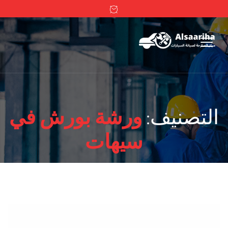
التصنيف:
ورشة بورش في
سيهات